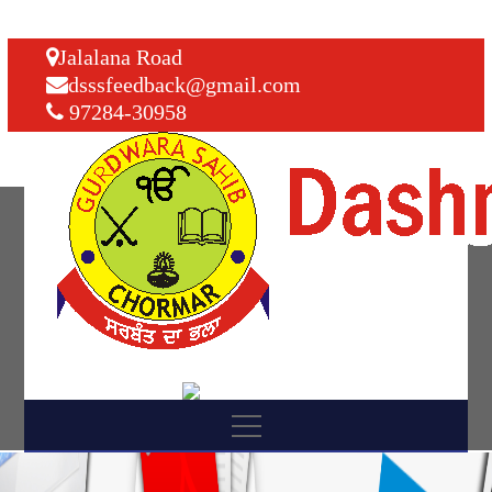
Jalalana Road
dsssfeedback@gmail.com
97284-30958
Notice/News