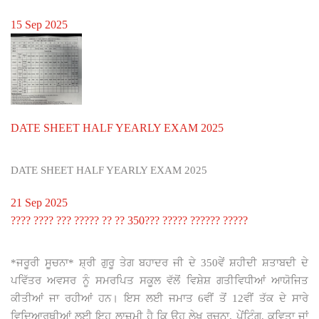
15 Sep 2025
DATE SHEET HALF YEARLY EXAM 2025
DATE SHEET HALF YEARLY EXAM 2025
21 Sep 2025
???? ???? ??? ????? ?? ?? 350??? ????? ?????? ?????
*ਜਰੂਰੀ ਸੂਚਨਾ* ਸ਼੍ਰੀ ਗੁਰੂ ਤੇਗ ਬਹਾਦਰ ਜੀ ਦੇ 350ਵੇਂ ਸ਼ਹੀਦੀ ਸ਼ਤਾਬਦੀ ਦੇ
ਪਵਿੱਤਰ ਅਵਸਰ ਨੂੰ ਸਮਰਪਿਤ ਸਕੂਲ ਵੱਲੋਂ ਵਿਸ਼ੇਸ਼ ਗਤੀਵਿਧੀਆਂ ਆਯੋਜਿਤ
ਕੀਤੀਆਂ ਜਾ ਰਹੀਆਂ ਹਨ। ਇਸ ਲਈ ਜਮਾਤ 6ਵੀਂ ਤੋਂ 12ਵੀਂ ਤੱਕ ਦੇ ਸਾਰੇ
ਵਿਦਿਆਰਥੀਆਂ ਲਈ ਇਹ ਲਾਜ਼ਮੀ ਹੈ ਕਿ ਉਹ ਲੇਖ ਰਚਨਾ, ਪੇਂਟਿੰਗ, ਕਵਿਤਾ ਜਾਂ