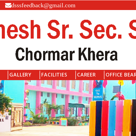
dsssfeedback@gmail.com
GALLERY
FACILITIES
CAREER
OFFICE BEA