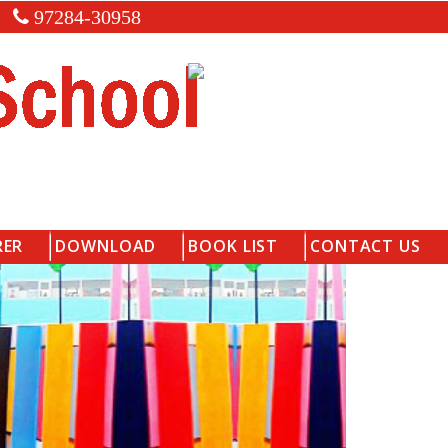
97284-30958
RER
DOWNLOAD
BOOK LIST
CONTACT US